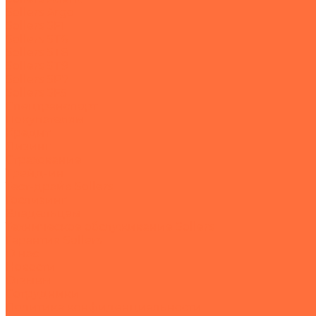
Sollers Argo
Sollers SF1
Sollers ST6
Sollers ST8
Sollers ST9
Sollers SP7
Sollers SF5
Спецтранспорт
Покупателям
Кредит
Лизинг
Страхование
Трейд-ин
Тест-драйв Sollers
Гослизинг
Владельцам
Техническое обслуживание Sollers
Гарантия Sollers
О нас
Новости
Отзывы
Сотрудники
Политика конфиденциальности