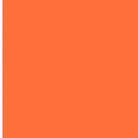
Спецтранспорт
Покупателям
Кредит
Лизинг
Страхование
Трейд-ин
Тест-драйв Sollers
Гослизинг
Владельцам
Техническое обслуживание Sollers
Гарантия Sollers
О нас
Новости
Отзывы
Сотрудники
Политика конфиденциальности
Реквизиты
Контакты
...
Акции
Модельный ряд
Автомобили в наличии
Sollers Atlant